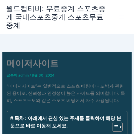
콘
월드컵티비: 무료중계 스포츠중
텐
계 국내스포츠중계 스포츠무료
츠
중계
로
건
너
뛰
기
메이저사이트
글쓴이
admin
/
8월 30, 2024
“메이저사이트”는 일반적으로 스포츠 베팅이나 도박과 관련
된 용어로, 신뢰성과 안정성이 높은 사이트를 의미합니다. 특
히, 스포츠토토와 같은 스포츠 베팅에서 자주 사용됩니다.
# 목차 : 아래에서 관심 있는 주제를 클릭하여 해당 본
문으로 바로 이동해 보세요.