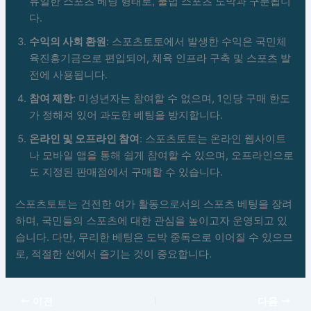
유일한 스포츠 베팅 형태로, 불법 스포츠 도박과 구분됩니
다.
수익의 사회 환원
: 스포츠토토에서 발생한 수익은 국민체
육진흥기금으로 편입되어, 체육 인프라 구축 및 스포츠 발
전에 사용됩니다.
참여 제한
: 미성년자는 참여할 수 없으며, 1인당 구매 한도
가 정해져 있어 과도한 베팅을 방지합니다.
온라인 및 오프라인 참여
: 스포츠토토는 온라인 웹사이트
나 모바일 앱을 통해 쉽게 참여할 수 있으며, 오프라인으로
도 지정된 판매점에서 구매할 수 있습니다.
스포츠토토는 건전한 여가 활동으로서의 스포츠 베팅을 장려
하며, 국민들의 스포츠에 대한 관심을 높이고자 운영되고 있
습니다. 다만, 무리한 베팅은 도박 중독으로 이어질 수 있으므
로, 적절한 선에서 즐기는 것이 중요합니다.
이전
다음