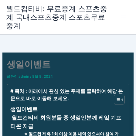
콘
월드컵티비: 무료중계 스포츠중
텐
계 국내스포츠중계 스포츠무료
츠
중계
로
건
너
뛰
기
생일이벤트
글쓴이
admin
/
8월 8, 2024
# 목차 : 아래에서 관심 있는 주제를 클릭하여 해당 본
문으로 바로 이동해 보세요.
생일이벤트
월드컵티비 회원분들 중 생일인분께 케잌 기프
티콘 지급
※ 월드컵 제휴 1회 이상 이용 내역 있으셔야 참여 가