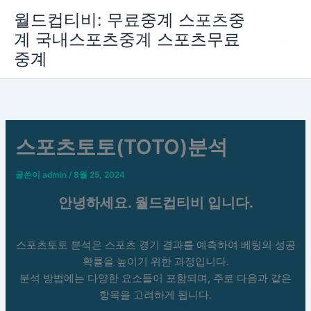
콘
월드컵티비: 무료중계 스포츠중
텐
계 국내스포츠중계 스포츠무료
츠
중계
로
건
너
뛰
기
스포츠토토(TOTO)분석
글쓴이
admin
/
8월 25, 2024
안녕하세요. 월드컵티비 입니다.
스포츠토토 분석은 스포츠 경기 결과를 예측하여 베팅의 성공
확률을 높이기 위한 과정입니다.
분석 방법에는 다양한 요소들이 포함되며, 주로 다음과 같은
항목을 고려하게 됩니다.