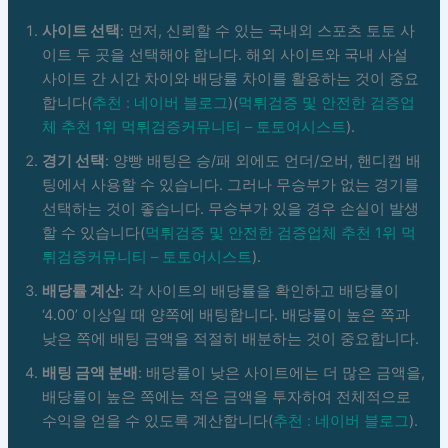
사이트 선택
: 먼저, 신뢰할 수 있는 국내외 스포츠 토토 사
이트 두 곳을 선택해야 합니다. 해외 사이트와 국내 사설
사이트 간 시간 차이와 배당률 차이를 활용하는 것이 중요
합니다​(
추천 : 네이버 블로그
)​(
먹튀검증 및 안전한 검증업
체 추천 1위 먹튀검증커뮤니티 – 토토어시스트
).
경기 선택
: 양빵 배팅은 승/패 외에도 언더/오버, 핸디캡 배
팅에서 사용할 수 있습니다. 그러나 무승부가 없는 경기를
선택하는 것이 좋습니다. 무승부가 있을 경우 손실이 발생
할 수 있습니다​(
먹튀검증 및 안전한 검증업체 추천 1위 먹
튀검증커뮤니티 – 토토어시스트
).
배당률 계산
: 각 사이트의 배당률을 확인하고 배당률이
‘4.00’ 이상일 때 양쪽에 배팅합니다. 배당률이 높은 쪽과
낮은 쪽에 배팅 금액을 적절히 배분하는 것이 중요합니다.
배팅 금액 분배
: 배당률이 낮은 사이트에는 더 많은 금액을,
배당률이 높은 쪽에는 적은 금액을 투자하여 전체적으로
수익을 얻을 수 있도록 계산합니다​(
추천 : 네이버 블로그
).