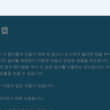
디캡
4
 더 흥미롭게 만들기 위해 한 팀이나 선수에게 불리한 점을 부
기의 결과를 예측하기 어렵게 만들어 공정한 경쟁을 유도합니다. 
에게 점수 핸디캡을 주어 더 많은 점수를 선물하는 방식입니다. 
당률을 얻을 수 있습니다.
 다음과 같은 것들이 있습니다:
 방지하기 위해 사용됩니다.