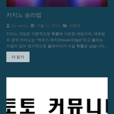
카지노 승리법
10월 12, 2024
이벤트
By
admin
카지노 게임은 기본적으로 확률에 기반한 게임이며, 대부분
의 경우 카지노는 “하우스 에지(House Edge)”라고 불리는
이점이 있어 장기적으로 플레이어가 이길 확률은 낮습니다...
더 읽기