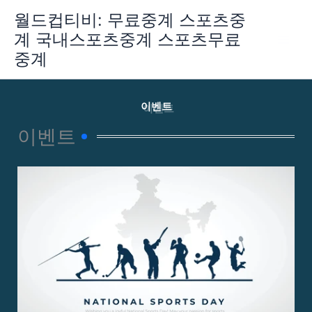
콘
월드컵티비: 무료중계 스포츠중
텐
계 국내스포츠중계 스포츠무료
츠
중계
로
건
너
이벤트
뛰
기
이벤트