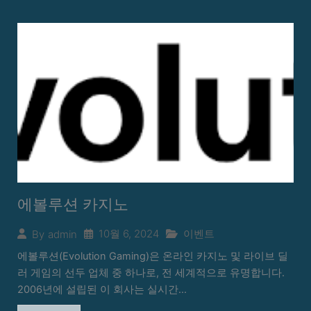
에볼루션 카지노
10월 6, 2024
이벤트
By
admin
에볼루션(Evolution Gaming)은 온라인 카지노 및 라이브 딜
러 게임의 선두 업체 중 하나로, 전 세계적으로 유명합니다.
2006년에 설립된 이 회사는 실시간...