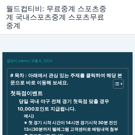
콘
월드컵티비: 무료중계 스포츠중
텐
계 국내스포츠중계 스포츠무료
츠
중계
로
건
너
뛰
기
글쓴이
admin
/
8월 8, 2024
# 목차 : 아래에서 관심 있는 주제를 클릭하여 해당 본
문으로 바로 이동해 보세요.
첫득점이벤트
당일 국내 야구 전체 경기 첫득점 맞출 경우
10,000포인트 지급됩니다.
예시)
※ 첫 경기 시작 시간이 14시면 경기시작 30분 전인
13시30분까지 텔레그램 고객센터로 배팅내역 첨부