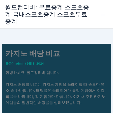
콘
월드컵티비: 무료중계 스포츠중
텐
계 국내스포츠중계 스포츠무료
츠
중계
로
건
너
뛰
기
카지노 배당 비교
글쓴이
admin
/
9월 3, 2024
안녕하세요. 월드컵티비 입니다.
카지노 배당률 비교는 카지노 게임을 플레이할 때 중요한 요
소 중 하나입니다. 배당률은 플레이어가 특정 게임에서 이길
확률을 나타내며, 각 게임마다 다릅니다. 여기서 주요 카지노
게임들의 일반적인 배당률을 살펴보겠습니다: