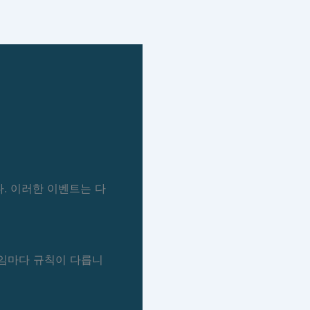
. 이러한 이벤트는 다
게임마다 규칙이 다릅니