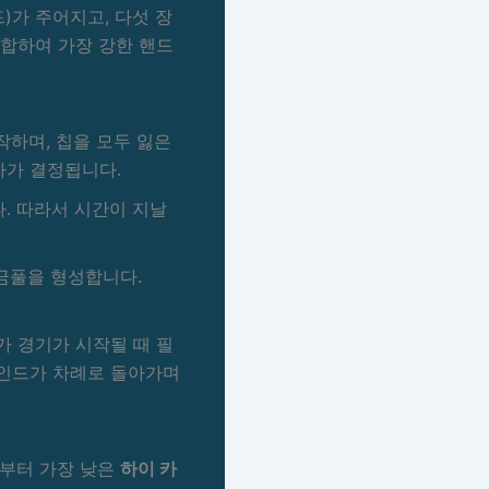
)가 주어지고, 다섯 장
조합하여 가장 강한 핸드
작하며, 칩을 모두 잃은
자가 결정됩니다.
다. 따라서 시간이 지날
상금풀을 형성합니다.
가 경기가 시작될 때 필
라인드가 차례로 돌아가며
 무늬)부터 가장 낮은
하이 카