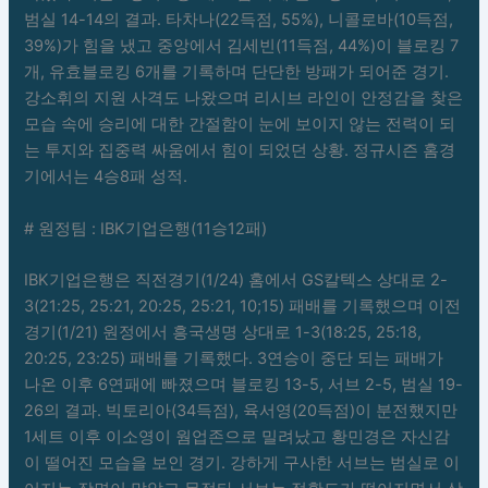
범실 14-14의 결과. 타차나(22득점, 55%), 니콜로바(10득점,
39%)가 힘을 냈고 중앙에서 김세빈(11득점, 44%)이 블로킹 7
개, 유효블로킹 6개를 기록하며 단단한 방패가 되어준 경기.
강소휘의 지원 사격도 나왔으며 리시브 라인이 안정감을 찾은
모습 속에 승리에 대한 간절함이 눈에 보이지 않는 전력이 되
는 투지와 집중력 싸움에서 힘이 되었던 상황. 정규시즌 홈경
기에서는 4승8패 성적.
# 원정팀 : IBK기업은행(11승12패)
IBK기업은행은 직전경기(1/24) 홈에서 GS칼텍스 상대로 2-
3(21:25, 25:21, 20:25, 25:21, 10;15) 패배를 기록했으며 이전
경기(1/21) 원정에서 흥국생명 상대로 1-3(18:25, 25:18,
20:25, 23:25) 패배를 기록했다. 3연승이 중단 되는 패배가
나온 이후 6연패에 빠졌으며 블로킹 13-5, 서브 2-5, 범실 19-
26의 결과. 빅토리아(34득점), 육서영(20득점)이 분전했지만
1세트 이후 이소영이 웜업존으로 밀려났고 황민경은 자신감
이 떨어진 모습을 보인 경기. 강하게 구사한 서브는 범실로 이