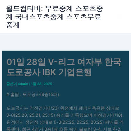
콘
월드컵티비: 무료중계 스포츠중
텐
계 국내스포츠중계 스포츠무료
츠
중계
로
건
너
뛰
기
01일 28일 V-리그 여자부 한국
도로공사 IBK 기업은행
글쓴이
admin
/
1월 28, 2025
# 홈팀 : 도로공사(8승15패)
도로공사는 직전경기(1/23) 원정에서 페퍼저축은행 상대로
3-0(25:20, 25:21, 25:15) 승리를 기록했으며 이전경기(1/18)
원정에서 정관장 상대로 0-3(22:25, 22:25, 20:25) 패배를 기
록했다. 최근 4경기 3승1패 흐름 속에 블로킹 8-4, 서브 4-2,