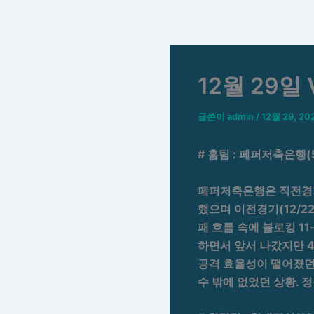
콘
텐
츠
로
12월 29
건
너
뛰
글쓴이
admin
/
12월 29, 20
기
# 홈팀 : 페퍼저축은행(
페퍼저축은행은 직전경기(12/
했으며 이전경기(12/22) 
패 흐름 속에 블로킹 11-
하면서 앞서 나갔지만 
공격 효율성이 떨어졌던
수 밖에 없었던 상황. 