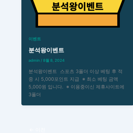
이벤트
분석왕이벤트
admin
/
8월 8, 2024
분석왕이벤트 스포츠 3폴더 이상 베팅 후 적
중 시 5,000포인트 지급 ※ 최소 베팅 금액
5,000원 입니다. ※ 이용중이신 제휴사이트에
3폴더
←
이전