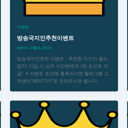
이벤트
방송국지인추천이벤트
admin
/
8월 8, 2024
방송국지인추천 이벤트 추천한 지인이 월드
컵TV 가입 시 상위 지인분에게 1천 포인트 지
급! ※ 이벤트 조건에 충족되시면 텔레그램 고
객센터”WDCTV1″로 문의주시면 됩니다.